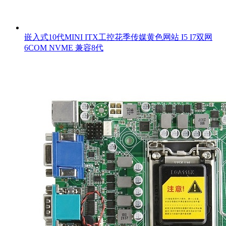
嵌入式10代MINI ITX工控花季传媒黄色网站 I5 I7双网
6COM NVME 兼容8代