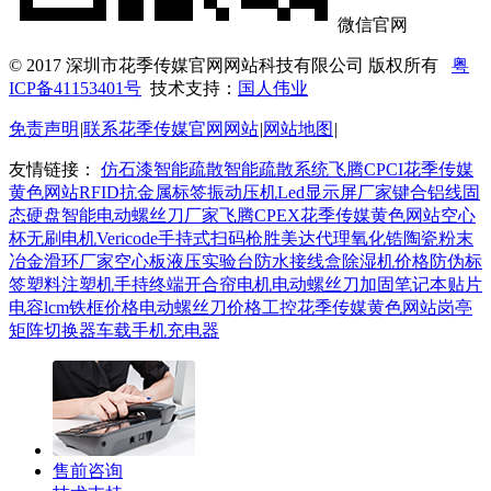
微信官网
© 2017 深圳市花季传媒官网网站科技有限公司 版权所有
粤
ICP备41153401号
技术支持：
国人伟业
免责声明
|
联系花季传媒官网网站
|
网站地图
|
友情链接：
仿石漆
智能疏散
智能疏散系统
飞腾CPCI花季传媒
黄色网站
RFID抗金属标签
振动压机
Led显示屏厂家
键合铝线
固
态硬盘
智能电动螺丝刀厂家
飞腾CPEX花季传媒黄色网站
空心
杯无刷电机
Vericode手持式扫码枪
胜美达代理
氧化锆陶瓷
粉末
冶金
滑环厂家
空心板
液压实验台
防水接线盒
除湿机价格
防伪标
签
塑料注塑机
手持终端
开合帘电机
电动螺丝刀
加固笔记本
贴片
电容
lcm铁框价格
电动螺丝刀价格
工控花季传媒黄色网站
岗亭
矩阵切换器
车载手机充电器
售前咨询