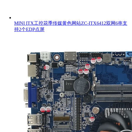
MINI ITX工控花季传媒黄色网站ZC-ITX6412双网6串支
持2个EDP点屏