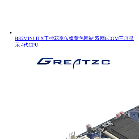
B85MINI ITX工控花季传媒黄色网站 双网6COM三屏显
示 4代CPU