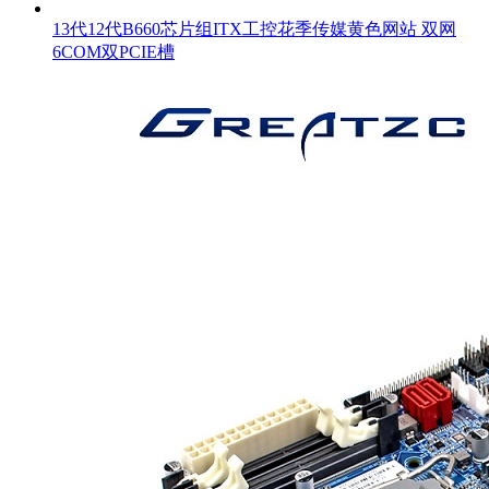
13代12代B660芯片组ITX工控花季传媒黄色网站 双网
6COM双PCIE槽