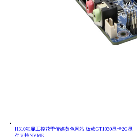
H310独显工控花季传媒黄色网站 板载GT1030显卡2G显
存支持NVME