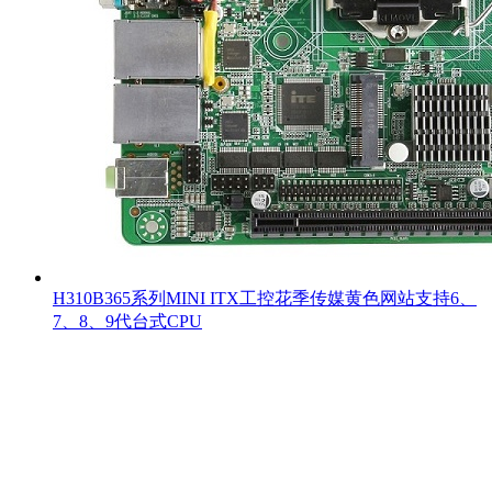
H310B365系列MINI ITX工控花季传媒黄色网站支持6、
7、8、9代台式CPU