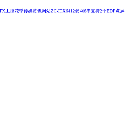
 ITX工控花季传媒黄色网站ZC-ITX6412双网6串支持2个EDP点屏