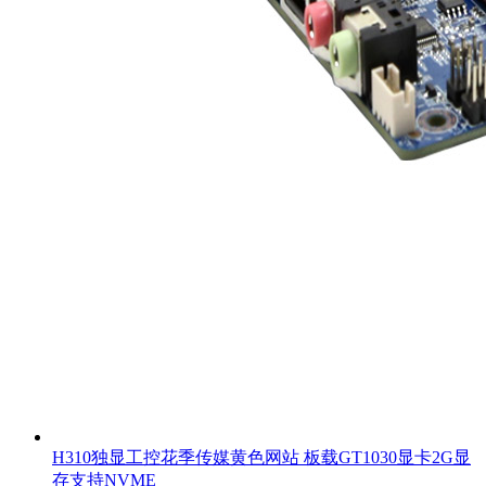
H310独显工控花季传媒黄色网站 板载GT1030显卡2G显
存支持NVME