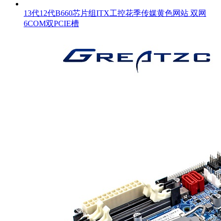
13代12代B660芯片组ITX工控花季传媒黄色网站 双网
6COM双PCIE槽