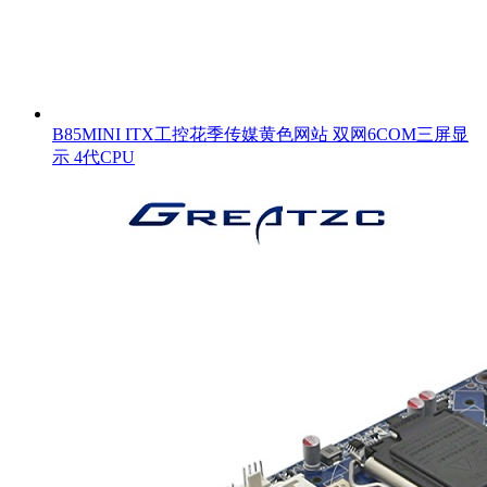
B85MINI ITX工控花季传媒黄色网站 双网6COM三屏显
示 4代CPU