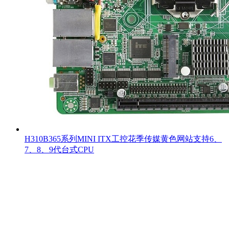
H310B365系列MINI ITX工控花季传媒黄色网站支持6、
7、8、9代台式CPU