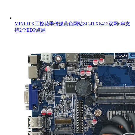
MINI ITX工控花季传媒黄色网站ZC-ITX6412双网6串支
持2个EDP点屏