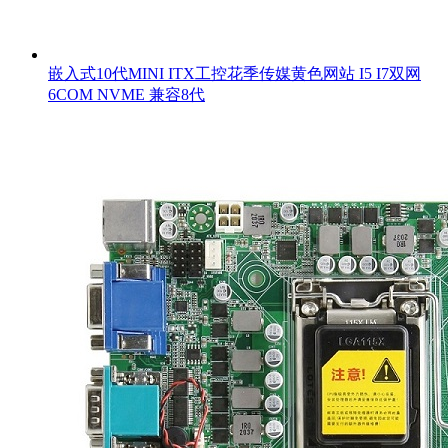
嵌入式10代MINI ITX工控花季传媒黄色网站 I5 I7双网
6COM NVME 兼容8代